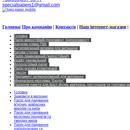
specialpapers1@gmail.com
Головна
|
Про компанію
|
Контакти
|
Наш інтернет-магазин
|
Головна
Папір жиростійкий (пергамент, підпергамент)
Харчова плівка ПВХ
Антипригарний килимок для випікання
Касова стрічка
Папір ламінований (жиростійкий)
Крафт пакувальний
Вологостійкий папір
Папір основа етикетковий
Глассін
Пергамент силіконізований для випікання
Мінеральна екоплівка “Еколін”
Паперові пакети для фаст-фудів, кав'ярень, ресторанів та торгових 
Головна
Замовити в магазині
Папір для пакування
м’ясних, ковбасних
виробів та риби
Папір для пакування
молочних продуктів та
твердих жирів
Папір для пакування
хлібобулочних та