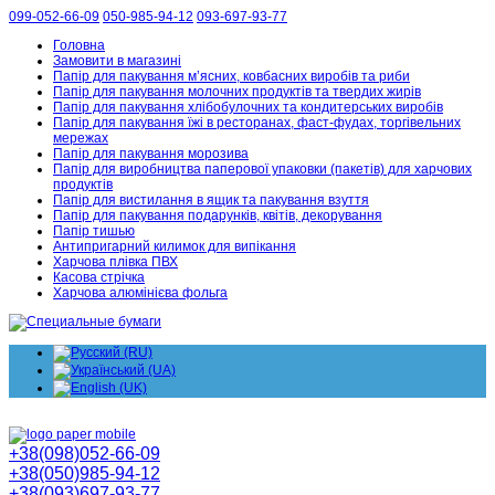
099-052-66-09
050-985-94-12
093-697-93-77
Головна
Замовити в магазині
Папір для пакування м’ясних, ковбасних виробів та риби
Папір для пакування молочних продуктів та твердих жирів
Папір для пакування хлібобулочних та кондитерських виробів
Папір для пакування їжі в ресторанах, фаст-фудах, торгівельних
мережах
Папір для пакування морозива
Папір для виробництва паперової упаковки (пакетів) для харчових
продуктів
Папір для вистилання в ящик та пакування взуття
Папір для пакування подарунків, квітів, декорування
Папір тишью
Антипригарний килимок для випікання
Харчова плівка ПВХ
Касова стрічка
Харчова алюмінієва фольга
+38(098)052-66-09
+38(050)985-94-12
+38(093)697-93-77