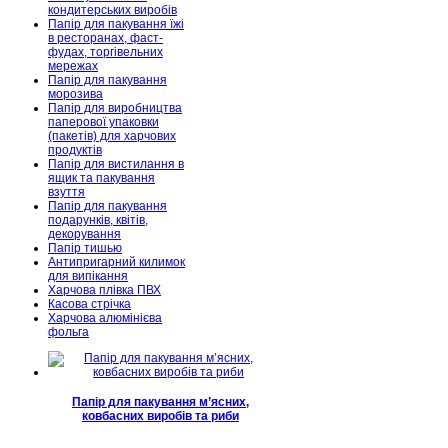
кондитерських виробів
Папір для пакування їжі
в ресторанах, фаст-
фудах, торгівельних
мережах
Папір для пакування
морозива
Папір для виробництва
паперової упаковки
(пакетів) для харчових
продуктів
Папір для вистилання в
ящик та пакування
взуття
Папір для пакування
подарунків, квітів,
декорування
Папір тишью
Антипригарний килимок
для випікання
Харчова плівка ПВХ
Касова стрічка
Харчова алюмінієва
фольга
Папір для пакування м’ясних,
ковбасних виробів та риби